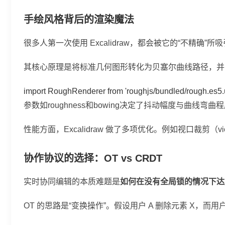
手绘风格背后的渲染魔法
很多人第一次使用 Excalidraw，都会被它的“不精
其核心原理是将标准几何图形转化为贝塞尔曲线路径，并
import RoughRenderer from 'roughjs/bundled/rough.es5.umd'
参数如
roughness
和
bowing
决定了抖动幅度与曲线弯曲程
性能方面，Excalidraw 做了多项优化。例如视口裁剪
协作协议的选择：OT vs CRDT
实时协同编辑的本质难题是
如何在没有全局锁的情况下达
OT 的思路是“变换操作”。假设用户 A 删除元素 X，