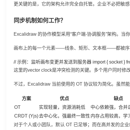
更关键的是，它的架构允许完全自托管。企业不必把敏感
同步机制如何工作？
Excalidraw 的协作模型采用“客户端-协调服务”架
画布上的每一个元素——线条、矩形、文本框——都被序列
// 示例：监听画布变更并发送到服务器 import { socket } from './socketCon
这里的
vector clock
是冲突检测的关键。多个用户同时修
不过，Excalidraw 当前使用的 OT 协议较为
方案
优点
缺点
OT
实现轻量，资源消耗低
中心依赖强，合并
CRDT (Yjs)
去中心化，强最终一致性
内存占用较高，学
对于个人或小团队，默认 OT 已足够；而在高并发的企业级