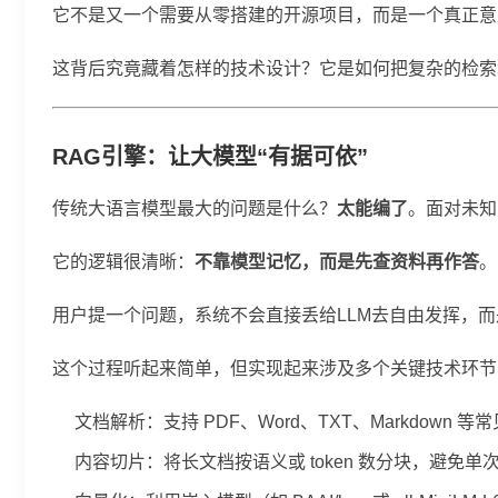
它不是又一个需要从零搭建的开源项目，而是一个真正意
这背后究竟藏着怎样的技术设计？它是如何把复杂的检索
RAG引擎：让大模型“有据可依”
传统大语言模型最大的问题是什么？
太能编了
。面对未知问
它的逻辑很清晰：
不靠模型记忆，而是先查资料再作答
。
用户提一个问题，系统不会直接丢给LLM去自由发挥，
这个过程听起来简单，但实现起来涉及多个关键技术环节
文档解析：支持 PDF、Word、TXT、Markdown 
内容切片：将长文档按语义或 token 数分块，避免