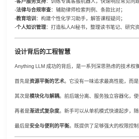
-
客户服务支持
：训练专属客服机器人，快速响应常见问
-
法律与合规审查
：辅助律师检索判例、条款比对；
-
教育培训
：构建个性化学习助手，解答课程疑问；
-
个人知识管理
：打造私人AI秘书，整理读书笔记、研究
设计背后的工程智慧
Anything LLM 成功的背后，是一系列深思熟虑的技术
首先是
资源平衡的艺术
。它没有一味追求最高性能，而是
其次是
模块化与解耦
。前后端分离、服务独立容器化，使得
再者是
渐进式复杂度
。新手可以从单机模式快速起步，随着需
最后是
安全与便利的平衡
。既提供了足够强大的权限控制