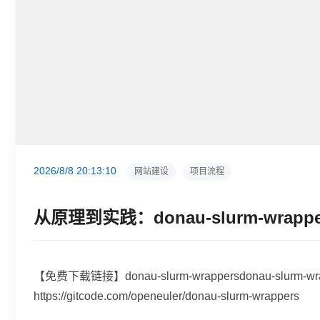
2026/8/8 20:13:10
网站建设
项目流程
从原理到实践：donau-slurm-wra
【免费下载链接】donau-slurm-wrappers
donau-slurm-wra
https://gitcode.com/openeuler/donau-slurm-wrappers